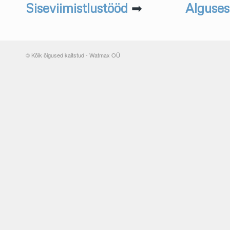
Siseviimistlustööd
➡
Alguses
© Kõik õigused kaitstud - Watmax OÜ