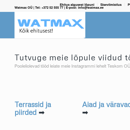
Ehitus algusest lõpuni
Siseviimistlus
P
Watmax OÜ | Tel: +372 52 555 77 | E-post: info@watmax.ee
Tutvuge meie lõpule viidud 
Pooleliolevad tööd leiate meie Instagrammi lehelt Teskom O
Terrassid ja
Aiad ja värava
piirded
➡
➡